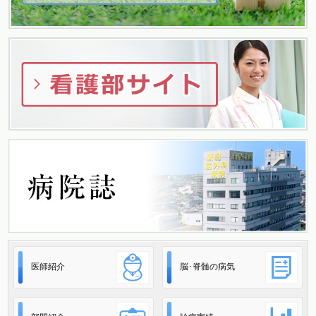
ョ
ン
医師紹介
脳･脊髄の病気