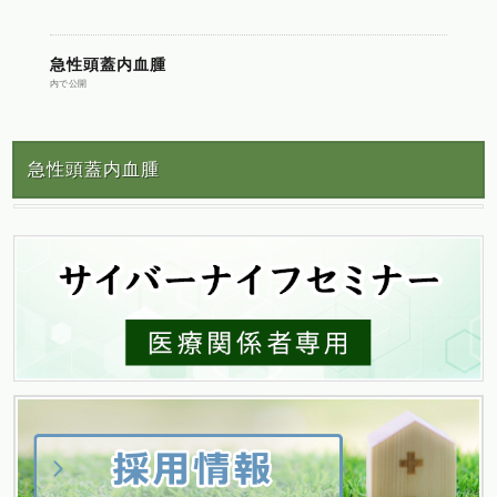
投
急性頭蓋内血腫
内で公開
稿
急性頭蓋内血腫
ナ
ビ
ゲ
ー
シ