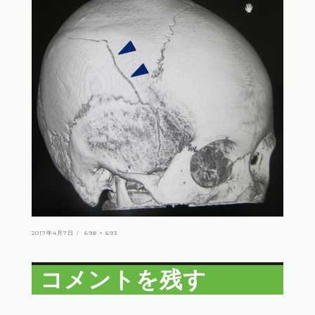
投
フ
2017年4月7日
698 × 693
稿
ル
日:
サ
イ
ズ
コメントを残す