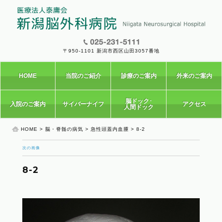
〒950-1101 新潟市西区山田3057番地
HOME
当院のご紹介
診療のご案内
外来のご案内
脳ドック･
入院のご案内
サイバーナイフ
アクセス
人間ドック
HOME
>
脳・脊髄の病気
>
急性頭蓋内血腫
> 8-2
次の画像
8-2