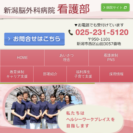
病院サイト
あいさつ
看護体制
HOME
理念
PNS
教育体制
福利厚生
部署紹介
採用情報
キャリア支援
子育て支援