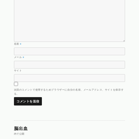
名前
※
メール
※
サイト
次回のコメントで使用するためブラウザーに自分の名前、メールアドレス、サイトを保存す
る。
投
脳出血
内で公開