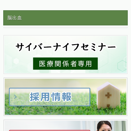
稿
脳出血
ナ
ビ
ゲ
ー
シ
ョ