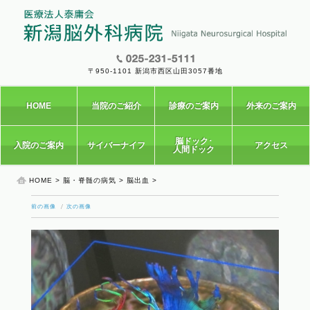
〒950-1101 新潟市西区山田3057番地
HOME
当院のご紹介
診療のご案内
外来のご案内
脳ドック･
入院のご案内
サイバーナイフ
アクセス
人間ドック
HOME
>
脳・脊髄の病気
>
脳出血
>
前の画像
次の画像