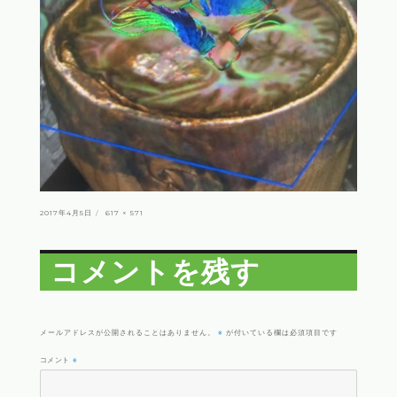
投
フ
2017年4月5日
617 × 571
稿
ル
日:
サ
イ
ズ
コメントを残す
※
メールアドレスが公開されることはありません。
が付いている欄は必須項目です
コメント
※