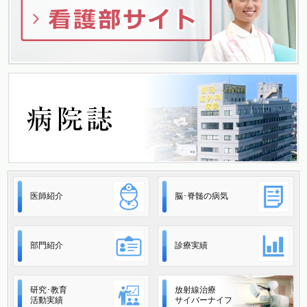
ン
医師紹介
脳･脊髄の病気
部門紹介
診療実績
研究･教育
放射線治療
活動実績
サイバーナイフ