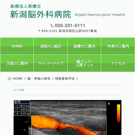
〒950-1101 新潟市西区山田3057番地
HOME
当院のご紹介
診療のご案内
外来のご案内
脳ドック･
入院のご案内
サイバーナイフ
アクセス
人間ドック
HOME
>
脳・脊髄の病気
>
頸動脈狭窄症
>
次の画像