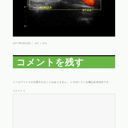
投
フ
2017年3月25日
551 × 374
稿
ル
日:
サ
イ
ズ
コメントを残す
※
メールアドレスが公開されることはありません。
が付いている欄は必須項目です
コメント
※