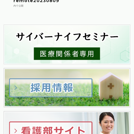
投
remote20230809
内で公開
稿
ナ
ビ
ゲ
ー
シ
ョ