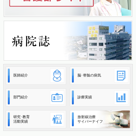
ン
医師紹介
脳･脊髄の病気
部門紹介
診療実績
研究･教育
放射線治療
活動実績
サイバーナイフ