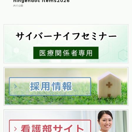
投
ningendoc items2026
内で公開
稿
ナ
ビ
ゲ
ー
シ
ョ