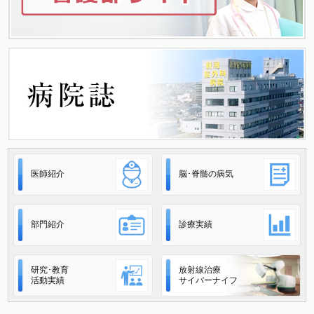
ン
医師紹介
脳･脊髄の病気
部門紹介
診療実績
研究･教育
放射線治療
活動実績
サイバーナイフ