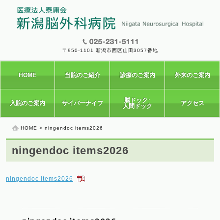
〒950-1101 新潟市西区山田3057番地
HOME
当院のご紹介
診療のご案内
外来のご案内
脳ドック･
入院のご案内
サイバーナイフ
アクセス
人間ドック
HOME
> ningendoc items2026
ningendoc items2026
ningendoc items2026