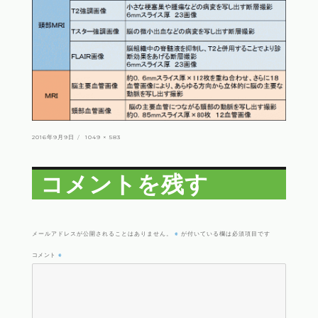
投
フ
2016年9月9日
1049 × 583
稿
ル
日:
サ
イ
ズ
コメントを残す
※
メールアドレスが公開されることはありません。
が付いている欄は必須項目です
コメント
※