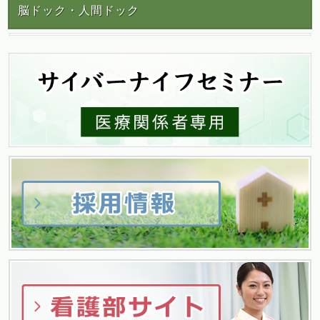
脳ドック・人間ドック
ナ
ビ
ゲ
ー
シ
ョ
ン