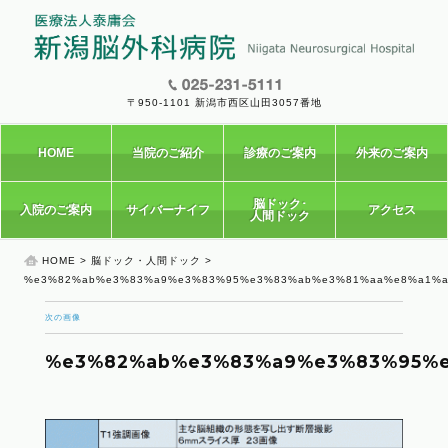
〒950-1101 新潟市西区山田3057番地
HOME
当院のご紹介
診療のご案内
外来のご案内
脳ドック･
入院のご案内
サイバーナイフ
アクセス
人間ドック
HOME
>
脳ドック・人間ドック
>
%e3%82%ab%e3%83%a9%e3%83%95%e3%83%ab%e3%81%aa%e8%a1%a
次の画像
%e3%82%ab%e3%83%a9%e3%83%95%e