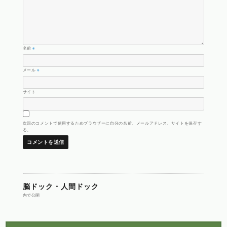
名前
※
メール
※
サイト
次回のコメントで使用するためブラウザーに自分の名前、メールアドレス、サイトを保存す
る。
投
脳ドック・人間ドック
内で公開
稿