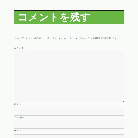
稿
ル
日:
サ
イ
ズ
コメントを残す
※
メールアドレスが公開されることはありません。
が付いている欄は必須項目です
コメント
※
名前
※
メール
※
サイト