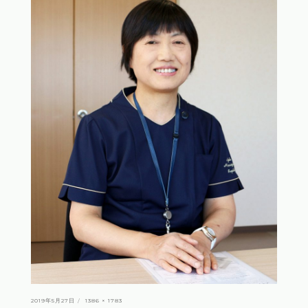
投
フ
2019年5月27日
1386 × 1783