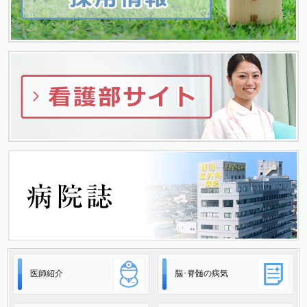
ー
シ
ョ
ン
医師紹介
脳･脊髄の病気