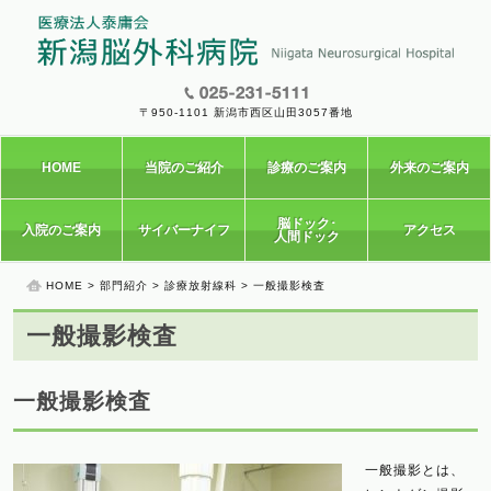
〒950-1101 新潟市西区山田3057番地
HOME
当院のご紹介
診療のご案内
外来のご案内
脳ドック･
入院のご案内
サイバーナイフ
アクセス
人間ドック
HOME
>
部門紹介
>
診療放射線科
> 一般撮影検査
一般撮影検査
一般撮影検査
一般撮影とは、