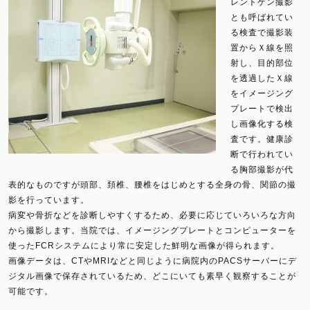
レントゲン撮影
とも呼ばれてい
る検査で撮影装
置から
Ｘ
線を照
射し、目的部位
を透過したＸ線
をイメージング
プレートで検出
し画像化する検
査です。健康診
断で行われてい
る胸部撮影が代
表的なものですが頭部、頚椎、腰椎をはじめとする全身の骨、関節の撮
影を行っています。
病変や骨折などを診断しやすくするため、必要に応じていろいろな方向
から撮影します。当院では、イメージングプレートとコンピューターを
使ったFCRシステムにより常に安定した鮮明な画像が得られます。
画像データは、CTやMRIなどと同じように病院内のPACSサーバーにデ
ジタル画像で保存されているため、どこにいても素早く観察することが
可能です。