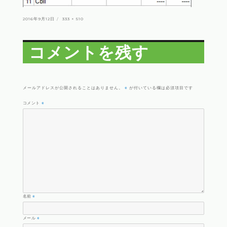
投
フ
2016年9月12日
333 × 510
稿
ル
日:
サ
イ
ズ
コメントを残す
※
メールアドレスが公開されることはありません。
が付いている欄は必須項目です
コメント
※
名前
※
メール
※