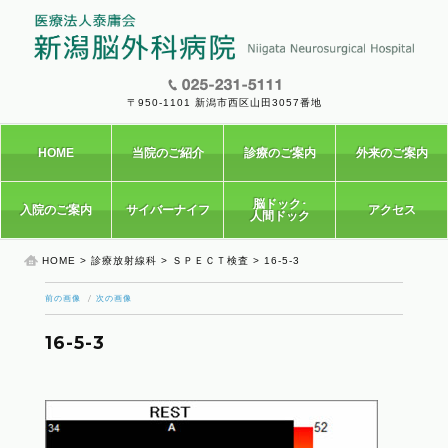
〒950-1101 新潟市西区山田3057番地
HOME
当院のご紹介
診療のご案内
外来のご案内
脳ドック･
入院のご案内
サイバーナイフ
アクセス
人間ドック
HOME
>
診療放射線科
>
ＳＰＥＣＴ検査
> 16-5-3
前の画像
次の画像
16-5-3