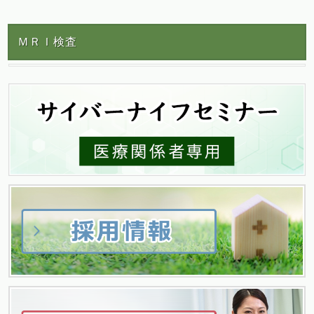
稿
ＭＲＩ検査
ナ
ビ
ゲ
ー
シ
ョ
ン