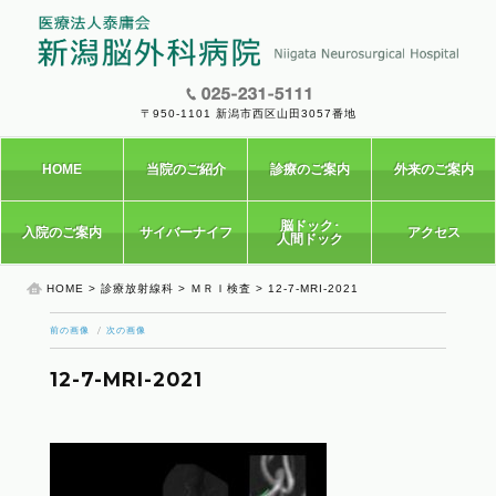
〒950-1101 新潟市西区山田3057番地
HOME
当院のご紹介
診療のご案内
外来のご案内
脳ドック･
入院のご案内
サイバーナイフ
アクセス
人間ドック
HOME
>
診療放射線科
>
ＭＲＩ検査
> 12-7-MRI-2021
前の画像
次の画像
12-7-MRI-2021