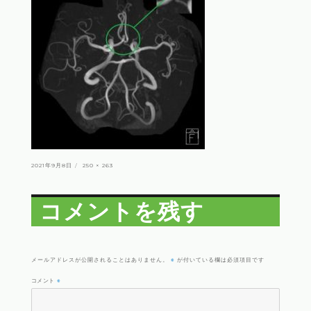
投
フ
2021年9月8日
250 × 263
稿
ル
日:
サ
イ
ズ
コメントを残す
※
メールアドレスが公開されることはありません。
が付いている欄は必須項目です
コメント
※