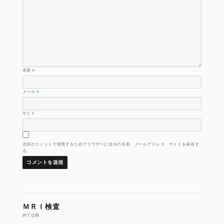
名前
※
メール
※
サイト
次回のコメントで使用するためブラウザーに自分の名前、メールアドレス、サイトを保存す
る。
投
ＭＲＩ検査
内で公開