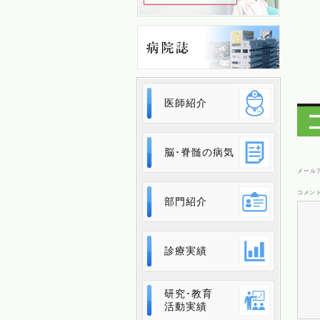
医師紹介
脳･脊髄の病気
メール
コメン
部門紹介
診療実績
研究･教育
活動実績