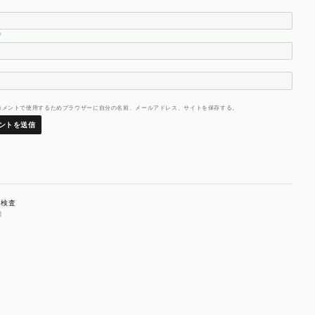
※
コメントで使用するためブラウザーに自分の名前、メールアドレス、サイトを保存する。
投
Ｉ検査
開
稿
ナ