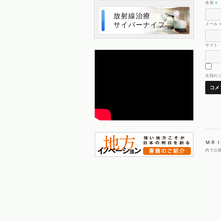
名前
※
放射線治療
サイバーナイフ
メール
サイト
次回の
ＭＲ
内で公