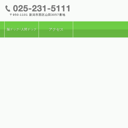
〒950-1101 新潟市西区山田3057番地
フ
アクセス
脳ドック･
人間ドック