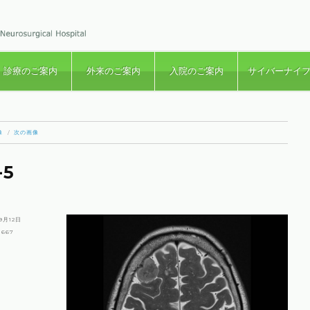
診療のご案内
外来のご案内
入院のご案内
サイバーナイ
像
次の画像
-5
9月12日
 667