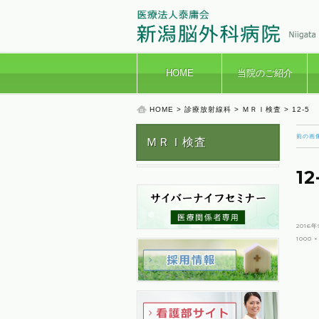
HOME
当院のご紹介
HOME
>
診療放射線科
>
ＭＲＩ検査
> 12-5
前の画
ＭＲＩ検査
12
投
2016年
稿
フ
1000 ×
日:
ル
サ
イ
ズ