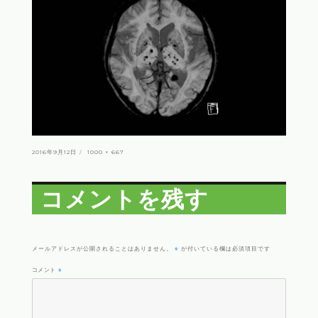
投
フ
2016年9月12日
1000 × 667
稿
ル
日:
サ
イ
ズ
コメントを残す
※
メールアドレスが公開されることはありません。
が付いている欄は必須項目です
コメント
※