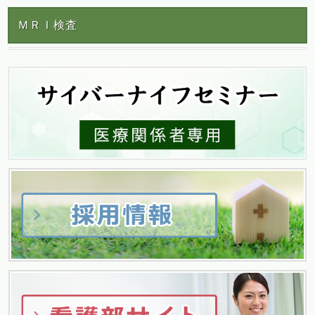
稿
ＭＲＩ検査
ナ
ビ
ゲ
ー
シ
ョ
ン