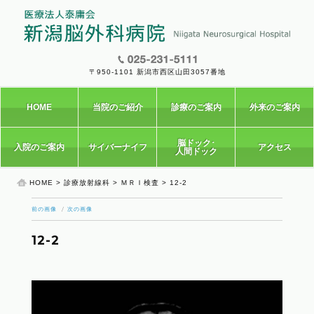
〒950-1101 新潟市西区山田3057番地
HOME
当院のご紹介
診療のご案内
外来のご案内
脳ドック･
入院のご案内
サイバーナイフ
アクセス
人間ドック
HOME
>
診療放射線科
>
ＭＲＩ検査
> 12-2
前の画像
次の画像
12-2