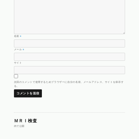
名前
※
メール
※
サイト
次回のコメントで使用するためブラウザーに自分の名前、メールアドレス、サイトを保存す
る。
投
ＭＲＩ検査
内で公開