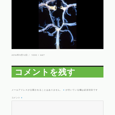
投
フ
2016年9月12日
1000 × 667
稿
ル
日:
サ
イ
ズ
コメントを残す
※
メールアドレスが公開されることはありません。
が付いている欄は必須項目です
コメント
※