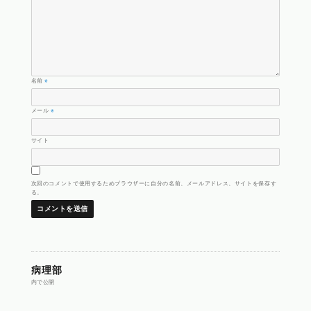
名前
※
メール
※
サイト
次回のコメントで使用するためブラウザーに自分の名前、メールアドレス、サイトを保存す
る。
投
病理部
内で公開