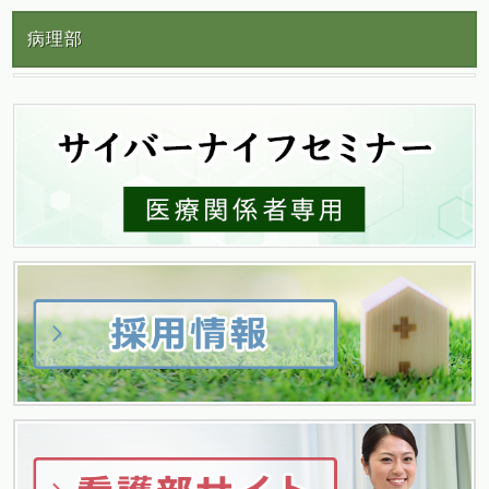
稿
病理部
ナ
ビ
ゲ
ー
シ
ョ
ン