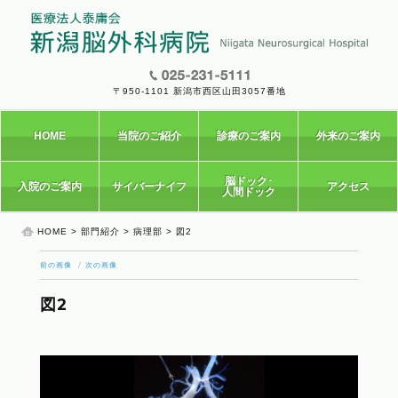
〒950-1101 新潟市西区山田3057番地
HOME
当院のご紹介
診療のご案内
外来のご案内
脳ドック･
入院のご案内
サイバーナイフ
アクセス
人間ドック
HOME
>
部門紹介
>
病理部
> 図2
前の画像
次の画像
図2