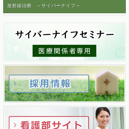
放射線治療 ～サイバーナイフ～
ナ
ビ
ゲ
ー
シ
ョ
ン