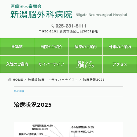
〒950-1101 新潟市西区山田3057番地
HOME
当院のご紹介
診療のご案内
外来のご案内
脳ドック･
入院のご案内
サイバーナイフ
アクセス
人間ドック
HOME
>
放射線治療 ～サイバーナイフ～
> 治療状況2025
前の画像
治療状況2025