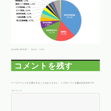
投
フ
2025年4月30日
2043 × 1275
稿
ル
日:
サ
イ
ズ
コメントを残す
※
メールアドレスが公開されることはありません。
が付いている欄は必須項目です
コメント
※