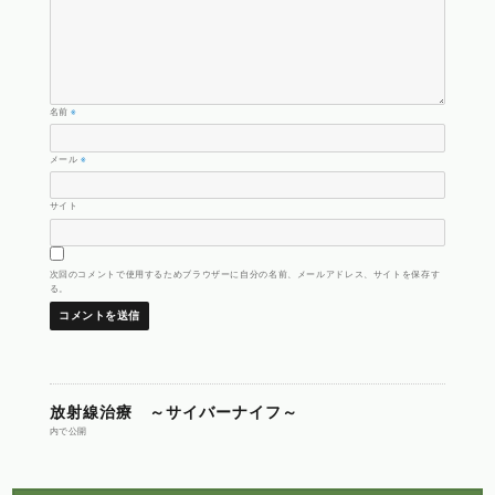
名前
※
メール
※
サイト
次回のコメントで使用するためブラウザーに自分の名前、メールアドレス、サイトを保存す
る。
投
放射線治療 ～サイバーナイフ～
内で公開
稿