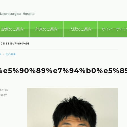
診療のご案内
外来のご案内
入院のご案内
サイバーナイ
85%88%e7%94%9f
像
次の画像
%e5%90%89%e7%94%b0%e5%8
9月12日
 3607