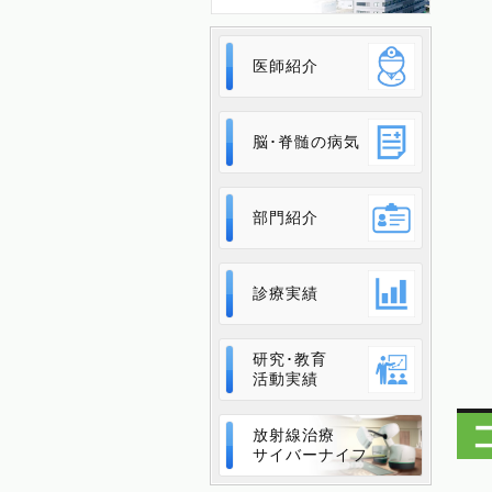
医師紹介
脳･脊髄の病気
部門紹介
診療実績
研究･教育
活動実績
放射線治療
サイバーナイフ