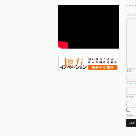
メール
コメン
名前
※
メール
サイト
次回の