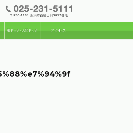
〒950-1101 新潟市西区山田3057番地
フ
アクセス
脳ドック･
人間ドック
5%88%e7%94%9f