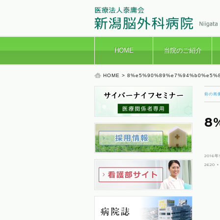
HOME
当院のご紹介
HOME
> 8%e5%90%89%e7%94%b0%e5%
前の画
8
投
2016年
稿
フ
2620 ×
日:
ル
サ
イ
ズ