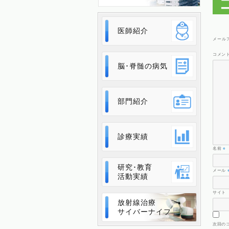
医師紹介
メール
コメン
脳･脊髄の病気
部門紹介
診療実績
名前
※
研究･教育
メール
活動実績
サイト
放射線治療
サイバーナイフ
次回の