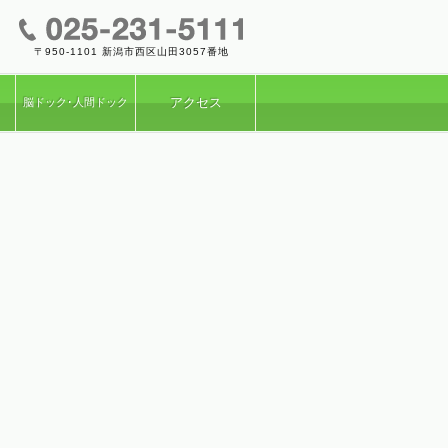
〒950-1101 新潟市西区山田3057番地
フ
アクセス
脳ドック･
人間ドック