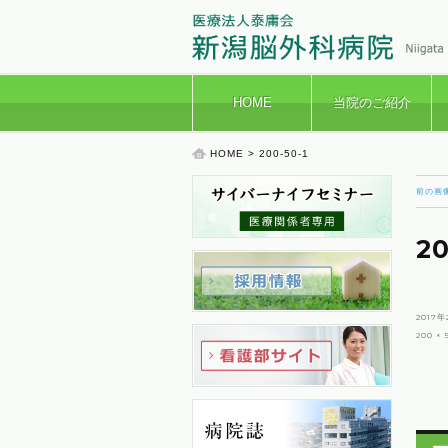
HOME
当院のご紹介
HOME
> 200-50-1
前の画
20
投
2017
稿
フ
200 × 
日:
ル
サ
イ
ズ