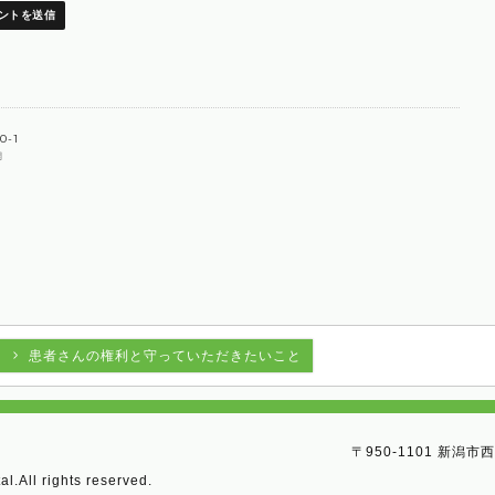
投
0-1
開
稿
ナ
ビ
患者さんの権利と守っていただきたいこと
ゲ
〒950-1101 新潟市
ー
l.All rights reserved.