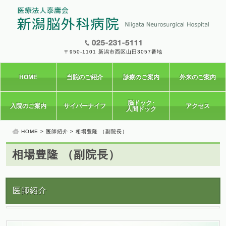
〒950-1101 新潟市西区山田3057番地
HOME
当院のご紹介
診療のご案内
外来のご案内
脳ドック･
入院のご案内
サイバーナイフ
アクセス
人間ドック
HOME
>
医師紹介
> 相場豊隆 （副院長）
相場豊隆 （副院長）
医師紹介