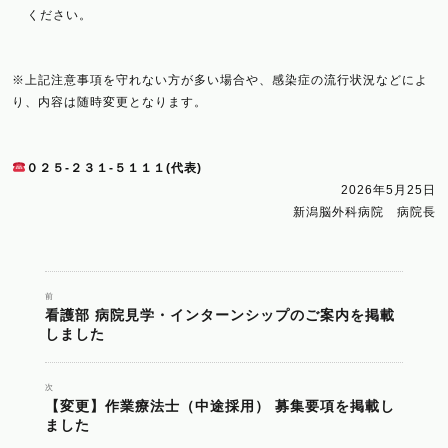
ください。
※上記注意事項を守れない方が多い場合や、感染症の流行状況などによ
り、内容は随時変更となります。
０２５-２３１-５１１１(代表)
2026年5月25日
新潟脳外科病院 病院長
投
前
看護部 病院見学・インターンシップのご案内を掲載
前
しました
の
稿
投
稿:
次
【変更】作業療法士（中途採用） 募集要項を掲載し
次
ナ
ました
の
投