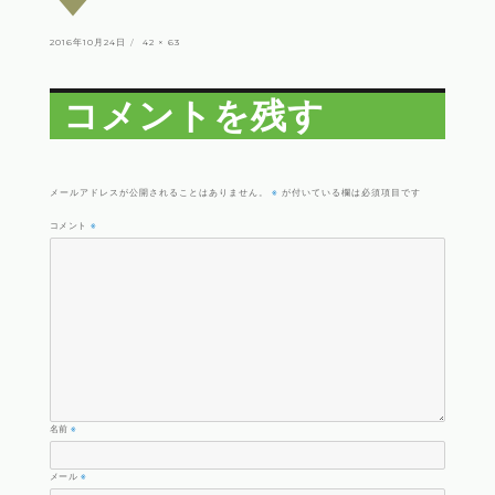
投
フ
2016年10月24日
42 × 63
稿
ル
日:
サ
イ
ズ
コメントを残す
※
メールアドレスが公開されることはありません。
が付いている欄は必須項目です
コメント
※
名前
※
メール
※