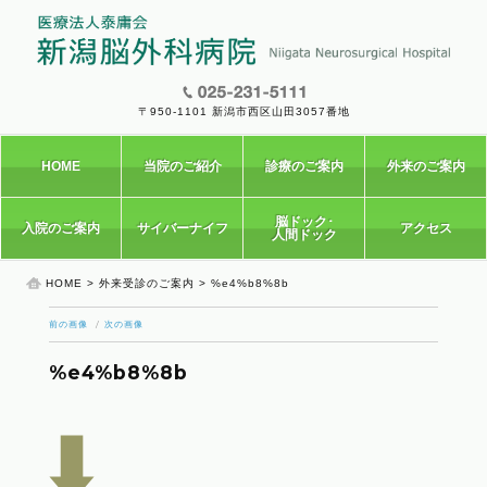
〒950-1101 新潟市西区山田3057番地
HOME
当院のご紹介
診療のご案内
外来のご案内
脳ドック･
入院のご案内
サイバーナイフ
アクセス
人間ドック
HOME
>
外来受診のご案内
> %e4%b8%8b
前の画像
次の画像
%e4%b8%8b